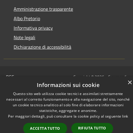
Amministrazione trasparente
Albo Pretorio
Informativa privacy
Note legali
Dichiarazione di accessibilità
RSS
Copyright © 2026 • Comune di
×
Accessibilità
Corvara • Powered by
Informazioni sui cookie
Privacy
Municipium
Accesso
•
Questo sito web utilizza cookie tecnici e assimilati strettamente
Cookie
redazione
necessari al corretto funzionamento e alla navigazione del sito, nonché
Mappa del sito
un cookie tecnico analitico al solo fine di elaborare informazioni
statistiche, aggregate e anonime.
Per maggiori dettagli, può consultare la cookie policy al seguente
link
RIFIUTA TUTTO
ACCETTA TUTTO