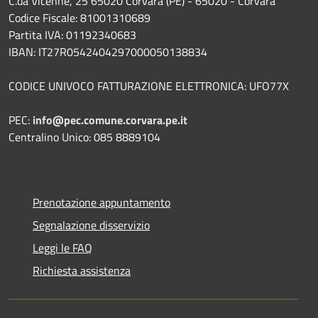
C.da Vicenne, 25 65020 Corvara (PE) - 65020 - Corvara
Codice Fiscale: 81001310689
Partita IVA: 01192340683
IBAN: IT27R0542404297000050138834
CODICE UNIVOCO FATTURAZIONE ELETTRONICA: UFO77X
PEC:
info@pec.comune.corvara.pe.it
Centralino Unico: 085 8889104
Prenotazione appuntamento
Segnalazione disservizio
Leggi le FAQ
Richiesta assistenza