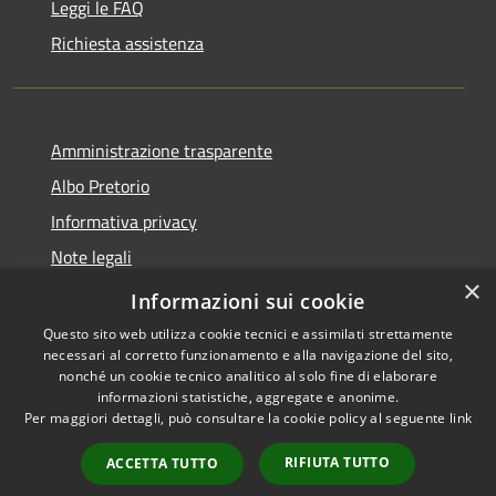
Leggi le FAQ
Richiesta assistenza
Amministrazione trasparente
Albo Pretorio
Informativa privacy
Note legali
×
Dichiarazione di accessibilità
Informazioni sui cookie
Questo sito web utilizza cookie tecnici e assimilati strettamente
necessari al corretto funzionamento e alla navigazione del sito,
nonché un cookie tecnico analitico al solo fine di elaborare
informazioni statistiche, aggregate e anonime.
RSS
Copyright © 2026 • Comune di
Per maggiori dettagli, può consultare la cookie policy al seguente
link
Accessibilità
Corvara • Powered by
Privacy
Municipium
Accesso
•
RIFIUTA TUTTO
ACCETTA TUTTO
Cookie
redazione