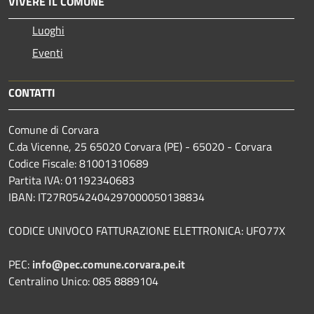
VIVERE IL COMUNE
Luoghi
Eventi
CONTATTI
Comune di Corvara
C.da Vicenne, 25 65020 Corvara (PE) - 65020 - Corvara
Codice Fiscale: 81001310689
Partita IVA: 01192340683
IBAN: IT27R0542404297000050138834
CODICE UNIVOCO FATTURAZIONE ELETTRONICA: UFO77X
PEC:
info@pec.comune.corvara.pe.it
Centralino Unico: 085 8889104