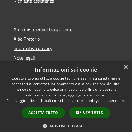
Richiesta assistenza
Amministrazione trasparente
Albo Pretorio
Informativa privacy
Note legali
×
Dichiarazione di accessibilità
Informazioni sui cookie
Questo sito web utilizza cookie tecnici e assimilati strettamente
necessari al corretto funzionamento e alla navigazione del sito,
nonché un cookie tecnico analitico al solo fine di elaborare
informazioni statistiche, aggregate e anonime.
RSS
Copyright © 2026 • Comune di
Per maggiori dettagli, può consultare la cookie policy al seguente
link
Accessibilità
Corvara • Powered by
Privacy
Municipium
Accesso
•
RIFIUTA TUTTO
ACCETTA TUTTO
Cookie
redazione
Mappa del sito
MOSTRA DETTAGLI