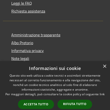
Leggi le FAQ
Richiesta assistenza
Amministrazione trasparente
Albo Pretorio
Informativa privacy
Note legali
×
Dichiarazione di accessibilità
Informazioni sui cookie
Questo sito web utilizza cookie tecnici e assimilati strettamente
necessari al corretto funzionamento e alla navigazione del sito,
nonché un cookie tecnico analitico al solo fine di elaborare
informazioni statistiche, aggregate e anonime.
RSS
Copyright © 2026 • Comune di
Per maggiori dettagli, può consultare la cookie policy al seguente
link
Accessibilità
Corvara • Powered by
Privacy
Municipium
Accesso
•
RIFIUTA TUTTO
ACCETTA TUTTO
Cookie
redazione