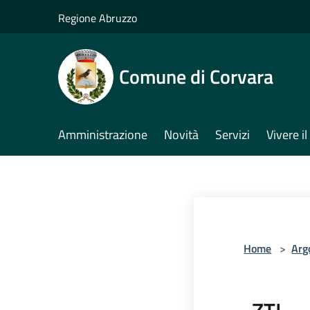
Salta al contenuto principale
Regione Abruzzo
Comune di Corvara
Amministrazione
Novità
Servizi
Vivere 
Home
>
Arg