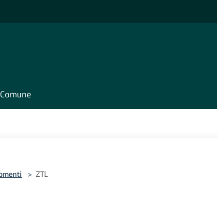
il Comune
omenti
>
ZTL