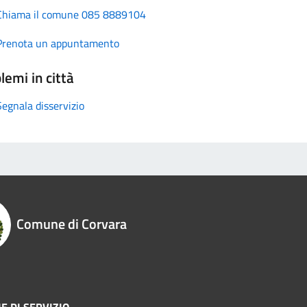
Chiama il comune 085 8889104
Prenota un appuntamento
lemi in città
Segnala disservizio
Comune di Corvara
E DI SERVIZIO