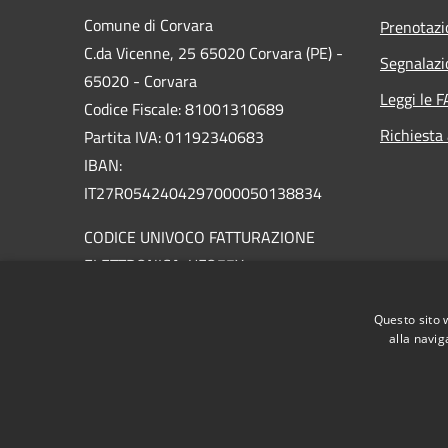
Comune di Corvara
Prenotaz
C.da Vicenne, 25 65020 Corvara (PE) -
Segnalazi
65020 - Corvara
Leggi le 
Codice Fiscale: 81001310689
Richiesta
Partita IVA: 01192340683
IBAN:
IT27R0542404297000050138834
CODICE UNIVOCO FATTURAZIONE
ELETTRONICA: UFO77X
PEC:
info@pec.comune.corvara.pe.it
Questo sito 
Centralino Unico: 085 8889104
alla navig