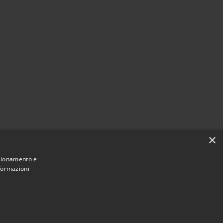
×
nzionamento e
nformazioni