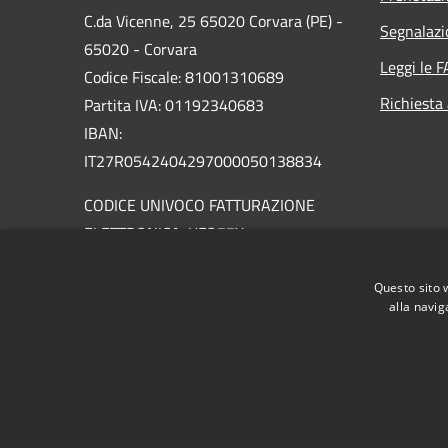
C.da Vicenne, 25 65020 Corvara (PE) -
Segnalazi
65020 - Corvara
Leggi le 
Codice Fiscale: 81001310689
Richiesta
Partita IVA: 01192340683
IBAN:
IT27R0542404297000050138834
CODICE UNIVOCO FATTURAZIONE
ELETTRONICA: UFO77X
PEC:
info@pec.comune.corvara.pe.it
Questo sito 
Centralino Unico: 085 8889104
alla navig
RSS
Accessibilità
Privacy
Cookie
Mappa de