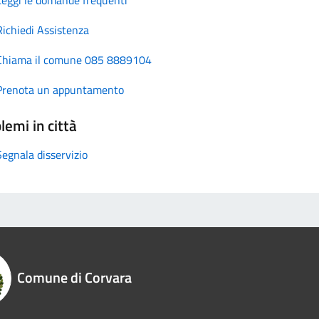
Richiedi Assistenza
Chiama il comune 085 8889104
Prenota un appuntamento
lemi in città
Segnala disservizio
Comune di Corvara