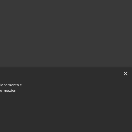
×
nzionamento e
nformazioni
Municipium
Accesso redazione
i Corvara • Powered by
•