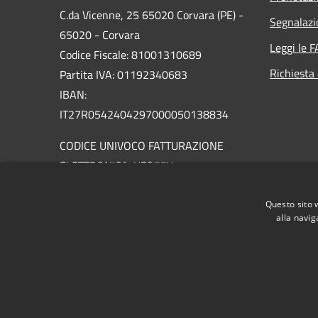
C.da Vicenne, 25 65020 Corvara (PE) -
Segnalazi
65020 - Corvara
Leggi le 
Codice Fiscale: 81001310689
Richiesta
Partita IVA: 01192340683
IBAN:
IT27R0542404297000050138834
CODICE UNIVOCO FATTURAZIONE
ELETTRONICA: UFO77X
PEC:
info@pec.comune.corvara.pe.it
Questo sito 
Centralino Unico: 085 8889104
alla navig
RSS
Accessibilità
Privacy
Cookie
Mappa de