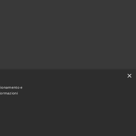
×
nzionamento e
nformazioni
Municipium
Accesso redazione
i Corvara • Powered by
•