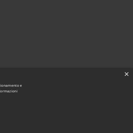
×
nzionamento e
nformazioni
Municipium
Accesso redazione
i Corvara • Powered by
•