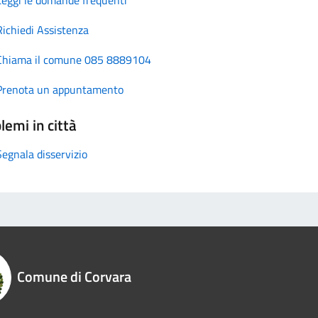
Richiedi Assistenza
Chiama il comune 085 8889104
Prenota un appuntamento
lemi in città
Segnala disservizio
Comune di Corvara