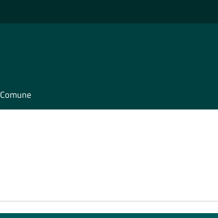
il Comune
e