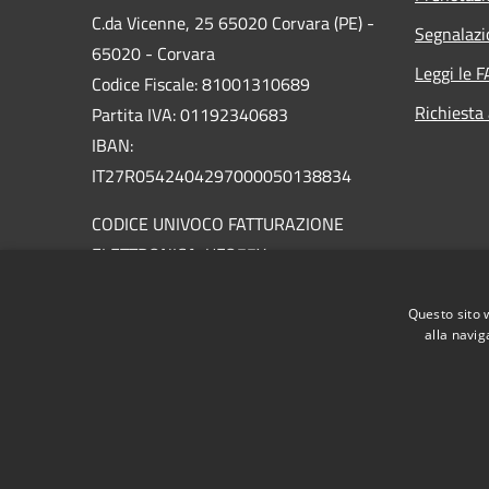
C.da Vicenne, 25 65020 Corvara (PE) -
Segnalazi
65020 - Corvara
Leggi le 
Codice Fiscale: 81001310689
Richiesta
Partita IVA: 01192340683
IBAN:
IT27R0542404297000050138834
CODICE UNIVOCO FATTURAZIONE
ELETTRONICA: UFO77X
PEC:
info@pec.comune.corvara.pe.it
Questo sito 
Centralino Unico: 085 8889104
alla navig
RSS
Accessibilità
Privacy
Cookie
Mappa de